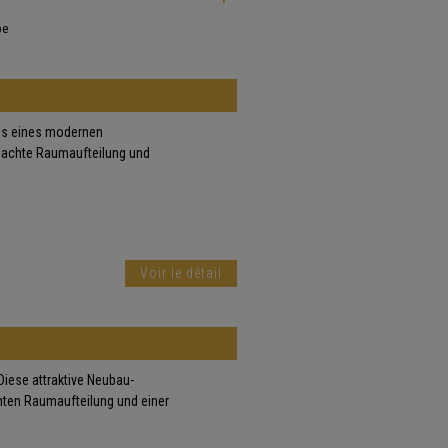
pe
ss eines modernen
dachte Raumaufteilung und
Voir le détail
ese attraktive Neubau-
ten Raumaufteilung und einer