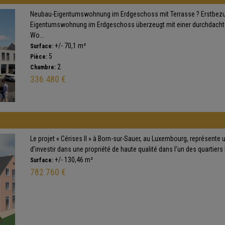
Neubau-Eigentumswohnung im Erdgeschoss mit Terrasse ? Erstbez
Eigentumswohnung im Erdgeschoss überzeugt mit einer durchdacht
Wo...
+/- 70,1 m²
Surface:
5
Pièce:
2
Chambre:
336 480 €
Le projet « Cérises II » à Born-sur-Sauer, au Luxembourg, représente 
d’investir dans une propriété de haute qualité dans l’un des quartiers l
+/- 130,46 m²
Surface:
782 760 €