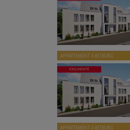
APPARTEMENT À
BITBURG
EXCLUSIVITÉ
APPARTEMENT À
BITBURG