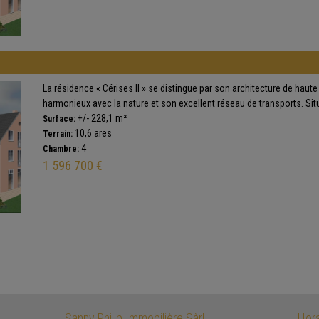
La résidence « Cérises II » se distingue par son architecture de haute
harmonieux avec la nature et son excellent réseau de transports. Situé
+/- 228,1 m²
Surface:
10,6 ares
Terrain:
4
Chambre:
1 596 700 €
Sanny Philip Immobilière Sàrl
Hora