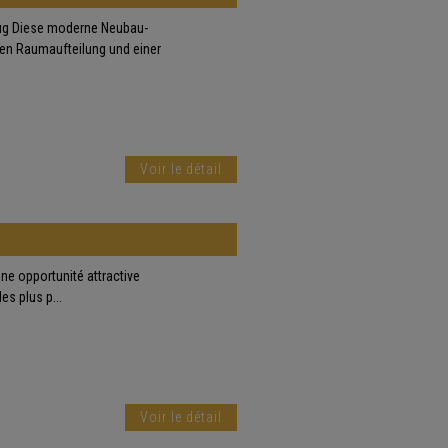
ug Diese moderne Neubau-
en Raumaufteilung und einer
Voir le détail
une opportunité attractive
es plus p...
Voir le détail