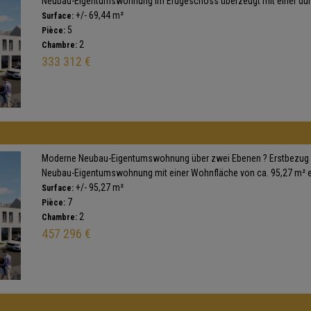
Neubau-Eigentumswohnung im Erdgeschoss überzeugt mit einer durc
+/- 69,44 m²
Surface:
5
Pièce:
2
Chambre:
333 312 €
Moderne Neubau-Eigentumswohnung über zwei Ebenen ? Erstbezug mi
Neubau-Eigentumswohnung mit einer Wohnfläche von ca. 95,27 m² ers
+/- 95,27 m²
Surface:
7
Pièce:
2
Chambre:
457 296 €