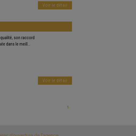
Voir le détail
 qualité, son raccord
e dans le meill...
Voir le détail
1
ires d'ouverture de l'agence :