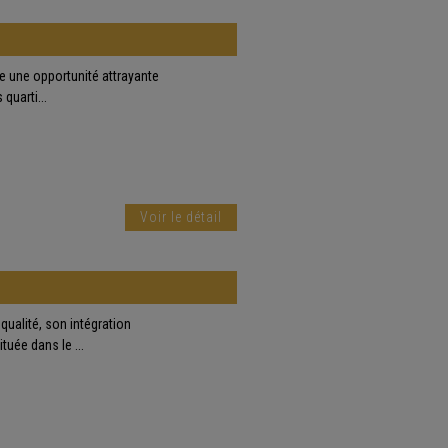
te une opportunité attrayante
quarti...
Voir le détail
qualité, son intégration
uée dans le ...