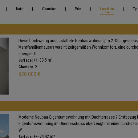
|
Date
|
Chambre
|
Prix
|
Localité
|
Ty
Diese hochwertig ausgestattete Neubauwohnung im 2. Obergescho
Mehrfamilienhauses vereint zeitgemäßen Wohnkomfort, eine durch
energieeff...
+/- 83,5 m²
Surface:
2
Chambre:
620 000 €
Moderne Neubau-Eigentumswohnung mit Dachterrasse ? Erstbezug Di
Eigentumswohnung im Obergeschoss überzeugt mit einer durchdach
W...
+/- 74,42 m²
Surface: