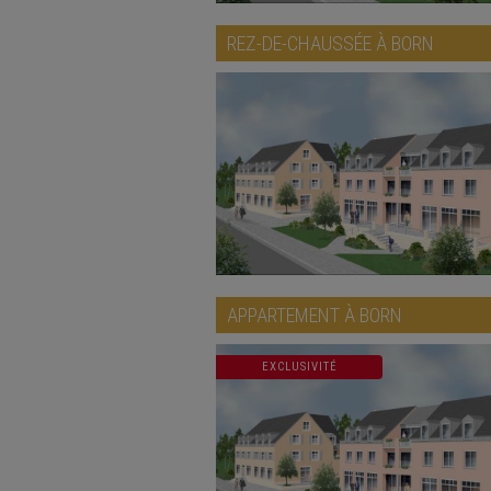
REZ-DE-CHAUSSÉE À
BORN
APPARTEMENT À
BORN
EXCLUSIVITÉ