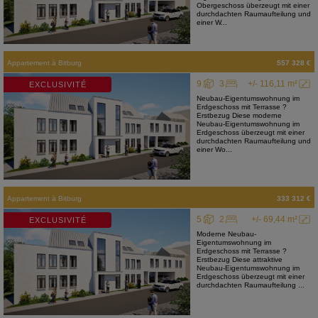
Obergeschoss überzeugt mit einer
durchdachten Raumaufteilung und
einer W...
Appartement
à
Bitburg
557 328 €
9
3
+/- 116,11 m²
EXCLUSIVITÉ
Neubau-Eigentumswohnung im
Erdgeschoss mit Terrasse ?
Erstbezug Diese moderne
Neubau-Eigentumswohnung im
Erdgeschoss überzeugt mit einer
durchdachten Raumaufteilung und
einer Wo...
Appartement
à
Bitburg
333 312 €
5
2
+/- 69,44 m²
EXCLUSIVITÉ
Moderne Neubau-
Eigentumswohnung im
Erdgeschoss mit Terrasse ?
Erstbezug Diese attraktive
Neubau-Eigentumswohnung im
Erdgeschoss überzeugt mit einer
durchdachten Raumaufteilung ...