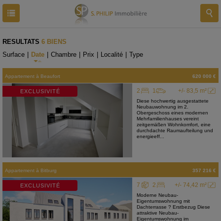
RESULTATS
6 BIENS
Surface
|
Date
|
Chambre
|
Prix
|
Localité
|
Type
Appartement
à
Beaufort
620 000 €
2
1
+/- 83,5 m²
EXCLUSIVITÉ
Diese hochwertig ausgestattete
Neubauwohnung im 2.
Obergeschoss eines modernen
Mehrfamilienhauses vereint
zeitgemäßen Wohnkomfort, eine
durchdachte Raumaufteilung und
energieeff...
Appartement
à
Bitburg
357 216 €
7
2
+/- 74,42 m²
EXCLUSIVITÉ
Moderne Neubau-
Eigentumswohnung mit
Dachterrasse ? Erstbezug Diese
attraktive Neubau-
Eigentumswohnung im