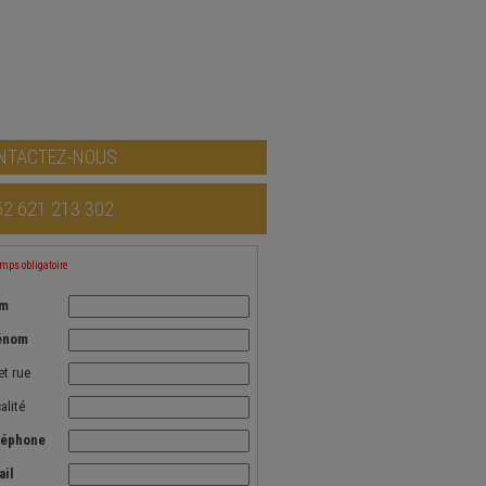
NTACTEZ-NOUS
52 621 213 302
ps obligatoire
m
énom
et rue
alité
léphone
ail