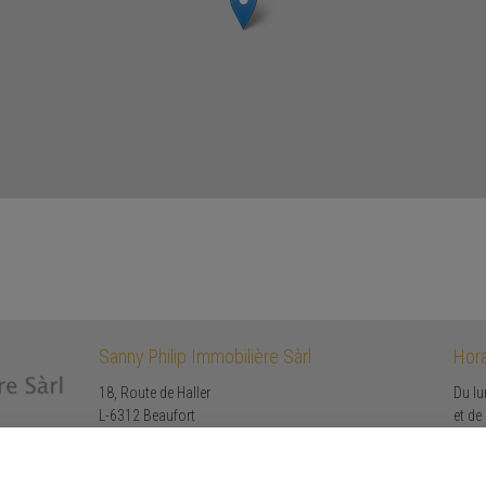
Sanny Philip Immobilière Sàrl
Hora
18, Route de Haller
Du lu
L-6312 Beaufort
et de
Tél.: +352 621 213 302 /
Le sa
Email:
info@sphilip.lu