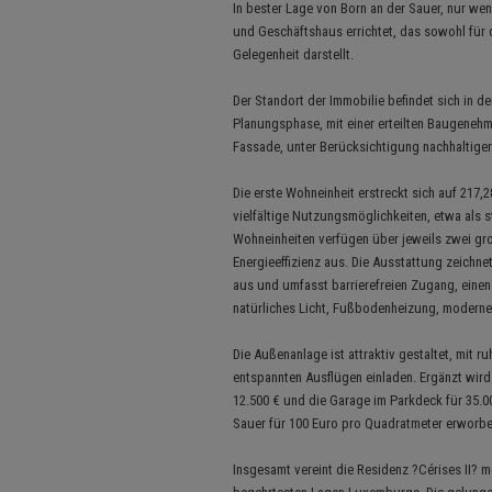
In bester Lage von Born an der Sauer, nur we
und Geschäftshaus errichtet, das sowohl für d
Gelegenheit darstellt.
Der Standort der Immobilie befindet sich in de
Planungsphase, mit einer erteilten Baugeneh
Fassade, unter Berücksichtigung nachhaltiger
Die erste Wohneinheit erstreckt sich auf 217
vielfältige Nutzungsmöglichkeiten, etwa als st
Wohneinheiten verfügen über jeweils zwei g
Energieeffizienz aus. Die Ausstattung zeichne
aus und umfasst barrierefreien Zugang, einen 
natürliches Licht, Fußbodenheizung, moderne
Die Außenanlage ist attraktiv gestaltet, mit
entspannten Ausflügen einladen. Ergänzt wird
12.500 € und die Garage im Parkdeck für 35.000
Sauer für 100 Euro pro Quadratmeter erworb
Insgesamt vereint die Residenz ?Cérises II? 