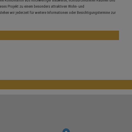
ne Kombination aus hochwertiger Bauweise, lichtdurchfluteten Räumen und
eses Projekt zu einem besonders attraktiven Wohn- und
 stehen wir jederzeit für weitere Informationen oder Besichtigungstermine zur