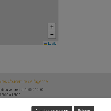
+
−
Leaflet
ires d'ouverture de l'agence :
ndi au vendredi de 9h00 à 12h00
 13h00 à 18h00.
medi uniquement sur rendez-vous.
Autoriser les cookies
Refuser