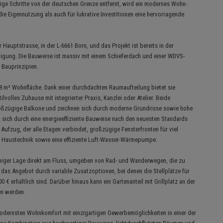
nige Schritte von der deutschen Grenze entfernt, wird ein modernes Wohn-
ie Eigennutzung als auch für lukrative Investitionen eine hervorragende
r Hauptstrasse, in der L-6661 Born, und das Projekt ist bereits in der
migung. Die Bauweise ist massiv mit einem Schieferdach und einer WDVS-
 Bauprinzipien.
,28 m² Wohnfläche. Dank einer durchdachten Raumaufteilung bietet sie
ilvolles Zuhause mit integrierter Praxis, Kanzlei oder Atelier. Beide
roßzügige Balkone und zeichnen sich durch moderne Grundrisse sowie hohe
t sich durch eine energieeffiziente Bauweise nach den neuesten Standards
Aufzug, der alle Etagen verbindet, großzügige Fensterfronten für viel
 Haustechnik sowie eine effiziente Luft-Wasser-Wärmepumpe.
 ruhiger Lage direkt am Fluss, umgeben von Rad- und Wanderwegen, die zu
 das Angebot durch variable Zusatzoptionen, bei denen die Stellplätze für
 € erhältlich sind. Darüber hinaus kann ein Gartenanteil mit Grillplatz an der
en werden.
modernsten Wohnkomfort mit einzigartigen Gewerbemöglichkeiten in einer der