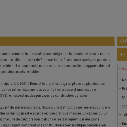
CO
on architecture de haute qualité, son intégration harmonieuse dans la nature
+3
 dans le meilleur quartier de Born-sur-Sauer, à seulement quelques pas de la
 résidentiel et commercial moderne, offrant une excellente opportunité tant
Cham
s investissements rentables.
No
incipale, la L-6661 à Born, et le projet est déjà en phase de planification,
Pr
truction est en maçonnerie avec un toit en ardoise et une façade en
WDVS), en respectant des principes de construction durables.
N° 
Loc
,28 m² de surface habitable. Grâce à une distribution pensée avec soin, elle
 telles qu'un logement élégant avec une pratique intégrée, un cabinet ou un
Té
ent chacune de deux grandes balcons et se distinguent par des plans
Em
e. L'équipement comprend une construction écoénergétique conforme aux