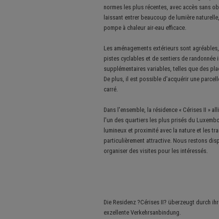
normes les plus récentes, avec accès sans obs
laissant entrer beaucoup de lumière naturell
pompe à chaleur air-eau efficace.
Les aménagements extérieurs sont agréables, 
pistes cyclables et de sentiers de randonnée 
supplémentaires variables, telles que des pla
De plus, il est possible d'acquérir une parce
carré.
Dans l'ensemble, la résidence « Cérises II » 
l'un des quartiers les plus prisés du Luxemb
lumineux et proximité avec la nature et les tra
particulièrement attractive. Nous restons di
organiser des visites pour les intéressés.
Die Residenz ?Cérises II? überzeugt durch ih
exzellente Verkehrsanbindung.