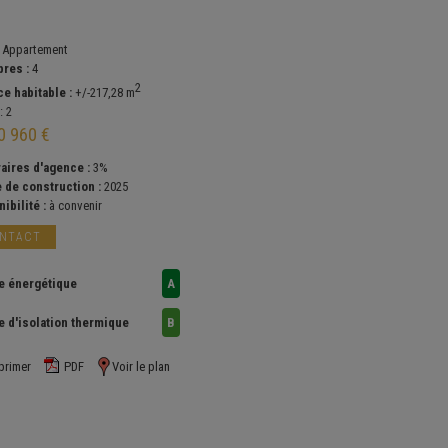
:
Appartement
res :
4
2
ce habitable :
+/-217,28 m
:
2
0 960 €
aires d'agence :
3%
 de construction :
2025
ibilité :
à convenir
NTACT
e énergétique
A
e d'isolation thermique
B
primer
PDF
Voir le plan