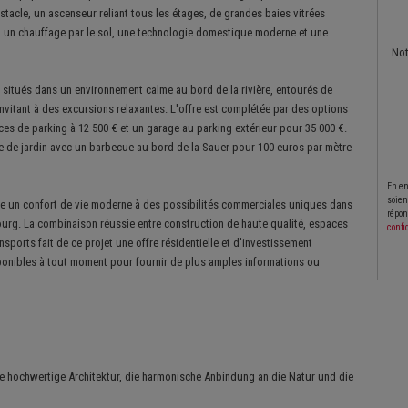
tacle, un ascenseur reliant tous les étages, de grandes baies vitrées
e, un chauffage par le sol, une technologie domestique moderne et une
No
situés dans un environnement calme au bord de la rivière, entourés de
invitant à des excursions relaxantes. L'offre est complétée par des options
ces de parking à 12 500 € et un garage au parking extérieur pour 35 000 €.
lle de jardin avec un barbecue au bord de la Sauer pour 100 euros par mètre
En en
soien
allie un confort de vie moderne à des possibilités commerciales uniques dans
répon
ourg. La combinaison réussie entre construction de haute qualité, espaces
confi
nsports fait de ce projet une offre résidentielle et d'investissement
sponibles à tout moment pour fournir de plus amples informations ou
re hochwertige Architektur, die harmonische Anbindung an die Natur und die