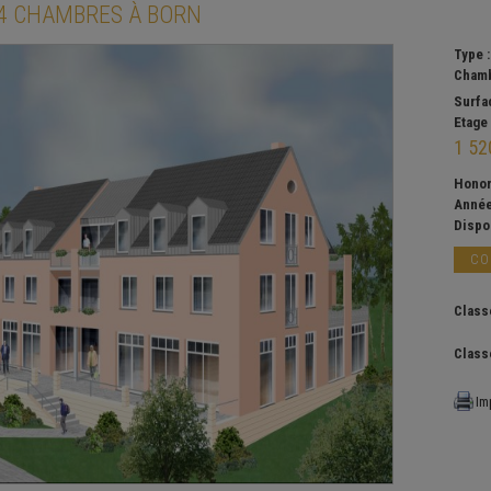
4 CHAMBRES À
BORN
Type 
Chamb
Surfa
Etage
1 52
Honor
Année
Dispon
CO
Class
Class
Im