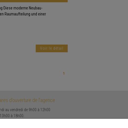
ug Diese moderne Neubau-
en Raumaufteilung und einer
Voir le détail
1
ires d'ouverture de l'agence :
ndi au vendredi de 9h00 à 12h00
 13h00 à 18h00.
medi uniquement sur rendez-vous.