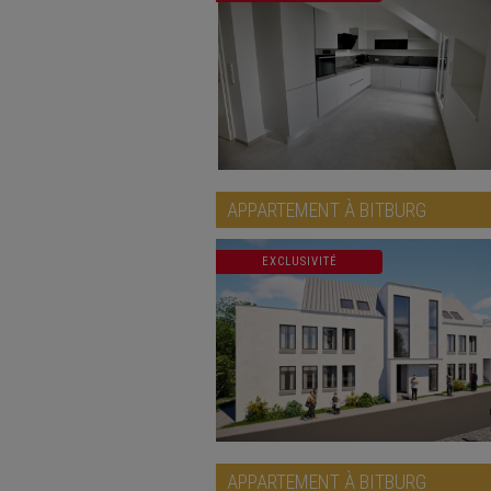
APPARTEMENT À
BITBURG
EXCLUSIVITÉ
APPARTEMENT À
BITBURG