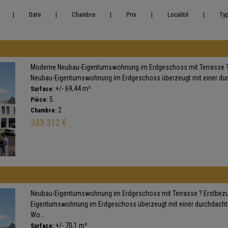
|
Date
|
Chambre
|
Prix
|
Localité
|
Ty
Moderne Neubau-Eigentumswohnung im Erdgeschoss mit Terrasse ? E
Neubau-Eigentumswohnung im Erdgeschoss überzeugt mit einer durc
+/- 69,44 m²
Surface:
5
Pièce:
2
Chambre:
333 312 €
Neubau-Eigentumswohnung im Erdgeschoss mit Terrasse ? Erstbez
Eigentumswohnung im Erdgeschoss überzeugt mit einer durchdacht
Wo...
+/- 70,1 m²
Surface: