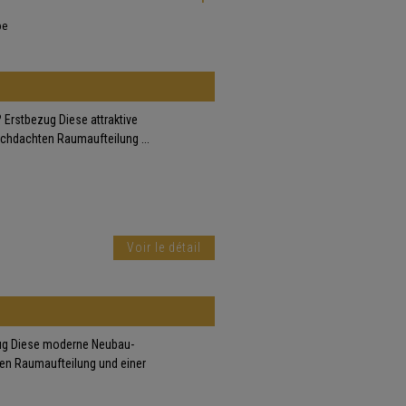
pe
rstbezug Diese attraktive
hdachten Raumaufteilung ...
Voir le détail
ug Diese moderne Neubau-
en Raumaufteilung und einer