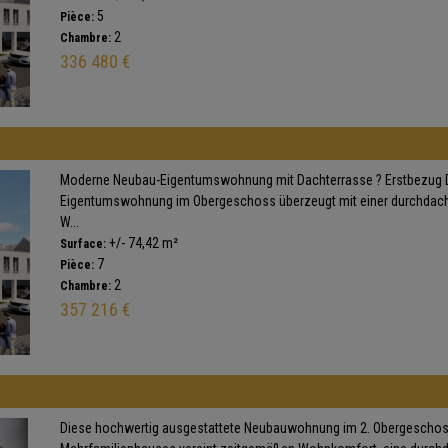
5
Pièce:
2
Chambre:
336 480 €
Moderne Neubau-Eigentumswohnung mit Dachterrasse ? Erstbezug Di
Eigentumswohnung im Obergeschoss überzeugt mit einer durchdach
W...
+/- 74,42 m²
Surface:
7
Pièce:
2
Chambre:
357 216 €
Diese hochwertig ausgestattete Neubauwohnung im 2. Obergescho