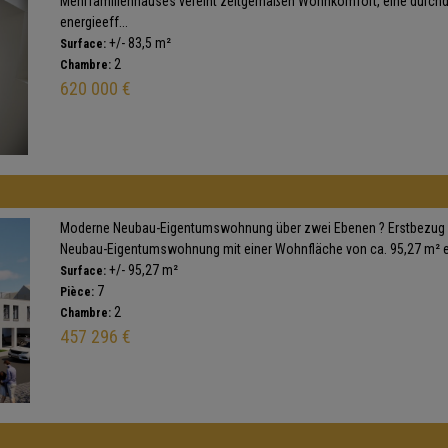
Mehrfamilienhauses vereint zeitgemäßen Wohnkomfort, eine durch
energieeff...
+/- 83,5 m²
Surface:
2
Chambre:
620 000 €
Moderne Neubau-Eigentumswohnung über zwei Ebenen ? Erstbezug mi
Neubau-Eigentumswohnung mit einer Wohnfläche von ca. 95,27 m² ers
+/- 95,27 m²
Surface:
7
Pièce:
2
Chambre:
457 296 €