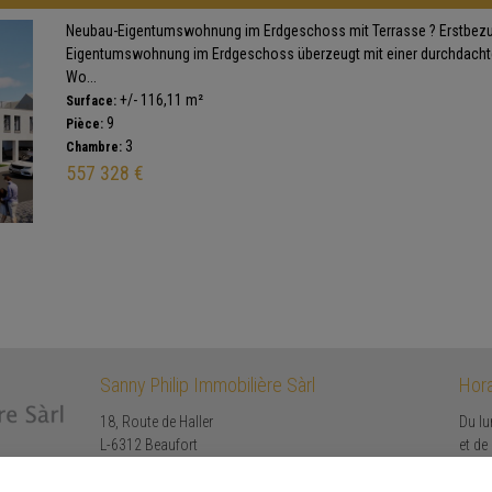
Neubau-Eigentumswohnung im Erdgeschoss mit Terrasse ? Erstbez
Eigentumswohnung im Erdgeschoss überzeugt mit einer durchdacht
Wo...
+/- 116,11 m²
Surface:
9
Pièce:
3
Chambre:
557 328 €
Sanny Philip Immobilière Sàrl
Hora
18, Route de Haller
Du lu
L-6312 Beaufort
et de
Tél.: +352 621 213 302 /
Le sa
Email:
info@sphilip.lu