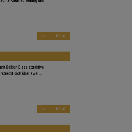
dachte Raumaufteilung und
Voir le détail
t Balkon Diese attraktive
treckt sich über zwei ...
Voir le détail