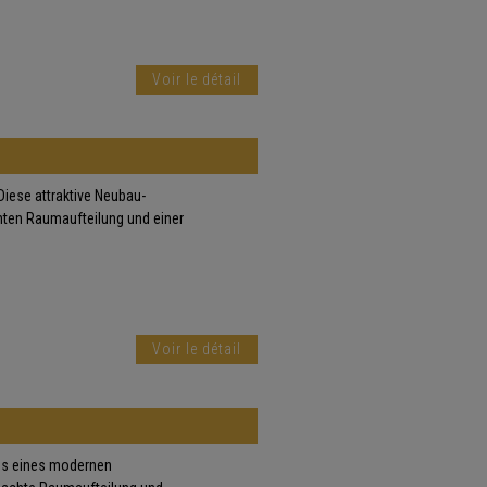
Voir le détail
ese attraktive Neubau-
ten Raumaufteilung und einer
Voir le détail
ss eines modernen