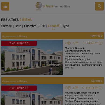
RESULTATS
6 BIENS
Surface
|
Date
|
Chambre
|
Prix
|
Localité
|
Type
Appartement
à
Bitburg
357 216 €
7
2
+/- 74,42 m²
EXCLUSIVITÉ
Moderne Neubau-
Eigentumswohnung mit
Dachterrasse ? Erstbezug Diese
attraktive Neubau-
Eigentumswohnung im
Obergeschoss überzeugt mit einer
durchdachten Raumaufteilung und
einer W...
Appartement
à
Bitburg
557 328 €
9
3
+/- 116,11 m²
EXCLUSIVITÉ
Neubau-Eigentumswohnung im
Erdgeschoss mit Terrasse ?
Erstbezug Diese moderne
Neubau-Eigentumswohnung im
Erdgeschoss überzeugt mit einer