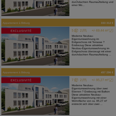
durchdachten Raumaufteilung und
einer Wo...
Appartement
à
Bitburg
333 312 €
5
2
+/- 69,44 m²
EXCLUSIVITÉ
Moderne Neubau-
Eigentumswohnung im
Erdgeschoss mit Terrasse ?
Erstbezug Diese attraktive
Neubau-Eigentumswohnung im
Erdgeschoss überzeugt mit einer
durchdachten Raumaufteilung ...
Appartement
à
Bitburg
457 296 €
7
2
+/- 95,27 m²
EXCLUSIVITÉ
Moderne Neubau-
Eigentumswohnung über zwei
Ebenen ? Erstbezug mit Balkon
Diese attraktive Neubau-
Eigentumswohnung mit einer
Wohnfläche von ca. 95,27 m²
erstreckt sich über zwei ...