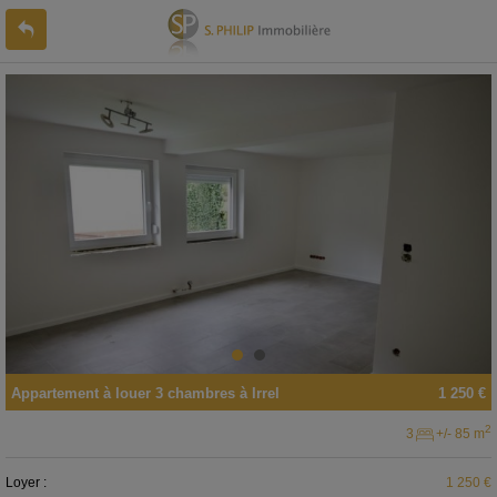
Appartement
à louer
3 chambres à
Irrel
1 250 €
2
3
+/- 85 m
Loyer :
1 250 €