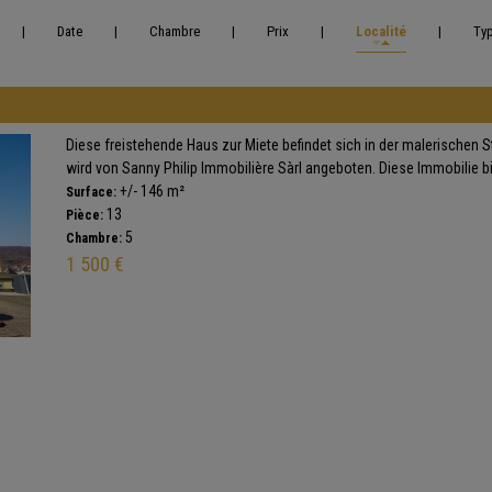
|
Date
|
Chambre
|
Prix
|
Localité
|
Ty
Diese freistehende Haus zur Miete befindet sich in der malerischen St
wird von Sanny Philip Immobilière Sàrl angeboten. Diese Immobilie biet
+/- 146 m²
Surface:
13
Pièce:
5
Chambre:
1 500 €