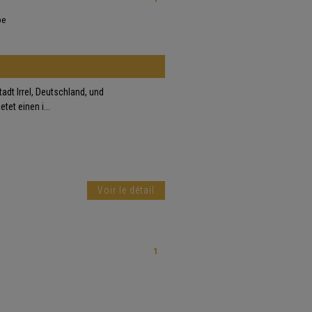
pe
adt Irrel, Deutschland, und
et einen i...
Voir le détail
1