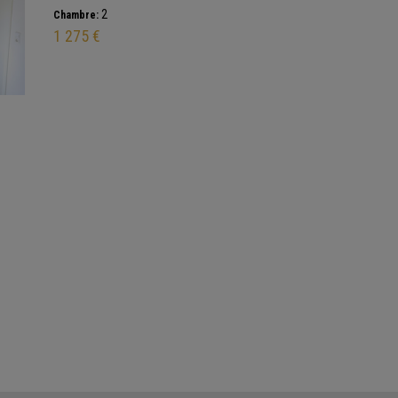
2
Chambre:
1 275 €