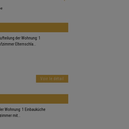
pe
Aufteilung der Wohnung: 1
zimmer Elternschla...
Voir le détail
g der Wohnung: 1 Einbauküche
immer mit...