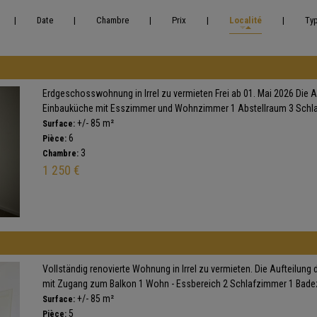
|
Date
|
Chambre
|
Prix
|
Localité
|
Ty
Erdgeschosswohnung in Irrel zu vermieten Frei ab 01. Mai 2026 Die 
Einbauküche mit Esszimmer und Wohnzimmer 1 Abstellraum 3 Schlaf
+/- 85 m²
Surface:
6
Pièce:
3
Chambre:
1 250 €
Vollständig renovierte Wohnung in Irrel zu vermieten. Die Aufteilun
mit Zugang zum Balkon 1 Wohn - Essbereich 2 Schlafzimmer 1 Badez
+/- 85 m²
Surface:
5
Pièce: